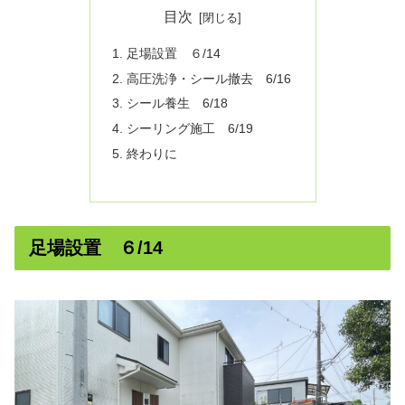
目次
足場設置 ６/14
高圧洗浄・シール撤去 6/16
シール養生 6/18
シーリング施工 6/19
終わりに
足場設置 ６/14