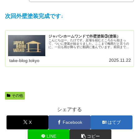
次回外壁塗装完成です
↓
ジャパンホームワンドで外壁塗装③(塗装）
こんにちはー、たけです。足場を組むところから始まっ
て、ついに塗装が始まりました。ここまで梅雨だと言うの
に、一日も雨が降らずに順調に進んでいます。前回までの
記事はこちら↓付帯部塗装 6/20今日は付帯部の塗装でし
た。なぜか写真をほとんど撮って...
2025.11.22
take-blog.tokyo
その他
シェアする
X
Facebook
はてブ
LINE
コピー