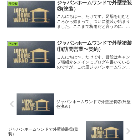
る〜」、これから始めようと思っている
ジャパンホームワンドで外壁塗装
その他
方は「そんなことがあるのか〜」...
③(塗装）
こんにちはー、たけです。足場を組むと
ころから始まって、ついに塗装が始まり
ました。ここまで梅雨だと言うのに、一
日も雨が降らずに順調に進んでいます。
前回までの記事はこちら↓付帯部塗装
6/20今日は付帯部の塗装でした。なぜか
ジャパンホームワンドで外壁塗装
その他
写真をほとんど撮って...
①(訪問営業〜契約）
こんにちは〜、たけです。普段はキャン
プ場紹介をメインにブログを書いている
のですが、この度ジャパンホームワンド
で外壁塗装をすることになりました( ﾟ
дﾟ)キャンプブログをしているのに外壁塗
装の記事を書こうと思った理由としは、
キッカケが訪問営業...
ジャパンホームワンドで外壁塗装②(外壁
色決め）
ジャパンホームワンドで外壁塗装③(塗
装）